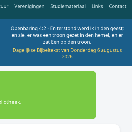
tuur
Verenigingen
Studiemateriaal
Links
Contact
Openbaring 4:2 - En terstond werd ik in den geest;
en zie, er was een troon gezet in den hemel, en er
zat Een op den troon.
Dagelijkse Bijbeltekst van Donderdag 6 augustus
2026
liotheek.