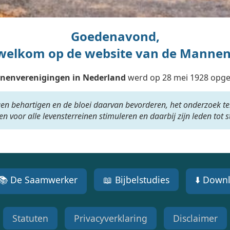
Goedenavond,
k welkom op de website van de Manne
nnenverenigingen in Nederland
werd op 28 mei 1928 opgeri
en behartigen en de bloei daarvan bevorderen, het onderzoek te
n voor alle levensterreinen stimuleren en daarbij zijn leden tot st
📚 De Saamwerker
📖 Bijbelstudies
⬇️ Down
Statuten
Privacyverklaring
Disclaimer