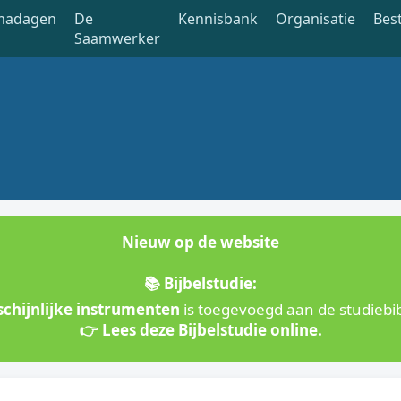
madagen
De
Kennisbank
Organisatie
Bes
Saamwerker
Nieuw op de website
📚 Bijbelstudie:
chijnlijke instrumenten
is toegevoegd aan de studiebib
👉 Lees deze Bijbelstudie online.