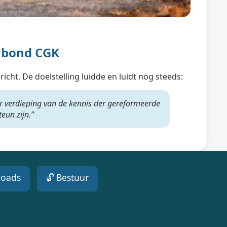
nbond CGK
cht. De doelstelling luidde en luidt nog steeds:
r verdieping van de kennis der gereformeerde
eun zijn.”
loads
🔓 Bestuur